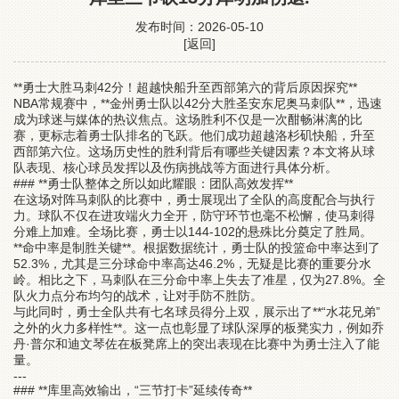
发布时间：2026-05-10
[返回]
**勇士大胜马刺42分！超越快船升至西部第六的背后原因探究**
NBA常规赛中，**金州勇士队以42分大胜圣安东尼奥马刺队**，迅速
成为球迷与媒体的热议焦点。这场胜利不仅是一次酣畅淋漓的比
赛，更标志着勇士队排名的飞跃。他们成功超越洛杉矶快船，升至
西部第六位。这场历史性的胜利背后有哪些关键因素？本文将从球
队表现、核心球员发挥以及伤病挑战等方面进行具体分析。
### **勇士队整体之所以如此耀眼：团队高效发挥**
在这场对阵马刺队的比赛中，勇士展现出了全队的高度配合与执行
力。球队不仅在进攻端火力全开，防守环节也毫不松懈，使马刺得
分难上加难。全场比赛，勇士以144-102的悬殊比分奠定了胜局。
**命中率是制胜关键**。根据数据统计，勇士队的投篮命中率达到了
52.3%，尤其是三分球命中率高达46.2%，无疑是比赛的重要分水
岭。相比之下，马刺队在三分命中率上失去了准星，仅为27.8%。全
队火力点分布均匀的战术，让对手防不胜防。
与此同时，勇士全队共有七名球员得分上双，展示出了**“水花兄弟”
之外的火力多样性**。这一点也彰显了球队深厚的板凳实力，例如乔
丹·普尔和迪文琴佐在板凳席上的突出表现在比赛中为勇士注入了能
量。
---
### **库里高效输出，“三节打卡”延续传奇**