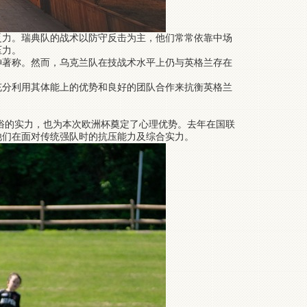
乏力。瑞典队的战术以防守反击为主，他们常常依靠中场
压力。
神著称。然而，乌克兰队在技战术水平上仍与英格兰存在
充分利用其体能上的优势和良好的团队合作来抗衡英格兰
不俗的实力，也为本次欧洲杯奠定了心理优势。去年在国联
他们在面对传统强队时的抗压能力及综合实力。