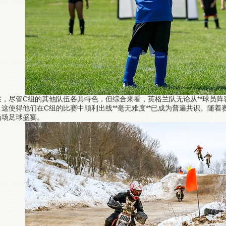
，尽管C组的其他队伍各具特色，但综合来看，英格兰队无论从**球员阵容**
这使得他们在C组的比赛中顺利出线**毫无难度**已成为普遍共识。随
场场足球盛宴。