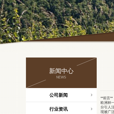
新闻中心
NEWS
分类
公司新闻
**前言**
欧洲杯
分引人
行业资讯
现被广泛