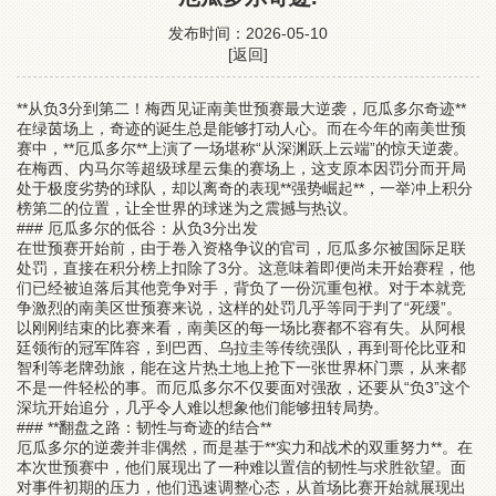
发布时间：2026-05-10
[返回]
**从负3分到第二！梅西见证南美世预赛最大逆袭，厄瓜多尔奇迹**
在绿茵场上，奇迹的诞生总是能够打动人心。而在今年的南美世预
赛中，**厄瓜多尔**上演了一场堪称“从深渊跃上云端”的惊天逆袭。
在梅西、内马尔等超级球星云集的赛场上，这支原本因罚分而开局
处于极度劣势的球队，却以离奇的表现**强势崛起**，一举冲上积分
榜第二的位置，让全世界的球迷为之震撼与热议。
### 厄瓜多尔的低谷：从负3分出发
在世预赛开始前，由于卷入资格争议的官司，厄瓜多尔被国际足联
处罚，直接在积分榜上扣除了3分。这意味着即便尚未开始赛程，他
们已经被迫落后其他竞争对手，背负了一份沉重包袱。对于本就竞
争激烈的南美区世预赛来说，这样的处罚几乎等同于判了“死缓”。
以刚刚结束的比赛来看，南美区的每一场比赛都不容有失。从阿根
廷领衔的冠军阵容，到巴西、乌拉圭等传统强队，再到哥伦比亚和
智利等老牌劲旅，能在这片热土地上抢下一张世界杯门票，从来都
不是一件轻松的事。而厄瓜多尔不仅要面对强敌，还要从“负3”这个
深坑开始追分，几乎令人难以想象他们能够扭转局势。
### **翻盘之路：韧性与奇迹的结合**
厄瓜多尔的逆袭并非偶然，而是基于**实力和战术的双重努力**。在
本次世预赛中，他们展现出了一种难以置信的韧性与求胜欲望。面
对事件初期的压力，他们迅速调整心态，从首场比赛开始就展现出